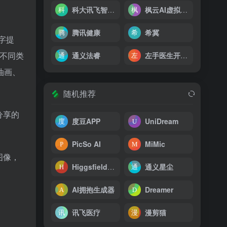
科大讯飞智慧教育
枫云AI虚拟伙伴探索版
腾讯健康
希冀
文字提
择不同类
通义法睿
左手医生开放平台
油画、
随机推荐
分享的
度豆APP
UniDream
PicSo AI
MiMic
图像，
Higgsfield AI
通义星尘
AI拥抱生成器
Dreamer
讯飞医疗
漫剪猫