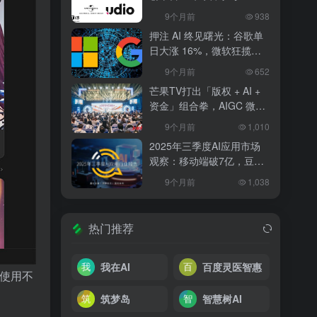
和解，改写 AI 音乐行业规
9个月前
938
则
押注 AI 终见曙光：谷歌单
日大涨 16%，微软狂揽
18%，科技巨头的 “苦熬与
9个月前
652
爆发”
芒果TV打出「版权 + AI +
资金」组合拳，AIGC 微短
剧行业将迎洗牌？
9个月前
1,010
2025年三季度AI应用市场
观察：移动端破7亿，豆包
异军突起
9个月前
1,038
热门推荐
我在AI
百度灵医智惠
择使用不
筑梦岛
智慧树AI