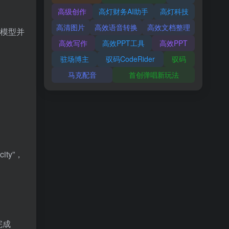
高级创作
高灯财务AI助手
高灯科技
高清图片
高效语音转换
高效文档整理
择模型并
高效写作
高效PPT工具
高效PPT
驻场博主
驭码CodeRider
驭码
马克配音
首创弹唱新玩法
ty”，
完成