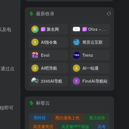
最新收录
户以及电
聚名网
Ofox – 大模型 API 聚合平台
新
新
AI指令集
简言云互联
Evol
Trenz
。通过点
AI吧导航
AI一站通
2345AI导航
FindAi导航站
标签云
按钮即可
黑科技
黑白漫画上色
魔法抹除
高质量简历
高质量PPT模版
高考