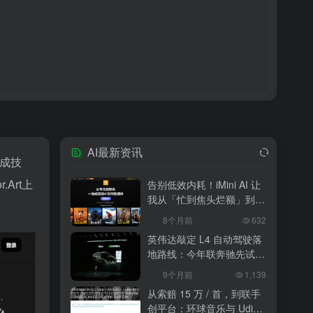
AI最新资讯
生成技
Art上
告别低效内耗！iMini AI 让
我从「忙到焦头烂额」到
「下班准时打卡」
8个月前
632
英伟达敲定 L4 自动驾驶落
地路线：今年联奔驰先试
水，2027 年 10 万辆无人
9个月前
1,139
出租上路
从索赔 15 万 / 首，到联手
创平台：环球音乐与 Udio