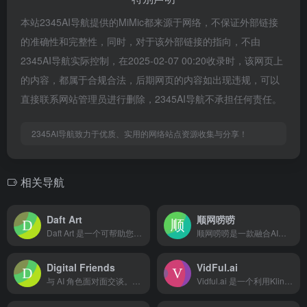
本站2345AI导航提供的MiMic都来源于网络，不保证外部链接
的准确性和完整性，同时，对于该外部链接的指向，不由
2345AI导航实际控制，在2025-02-07 00:20收录时，该网页上
的内容，都属于合规合法，后期网页的内容如出现违规，可以
直接联系网站管理员进行删除，2345AI导航不承担任何责任。
2345AI导航致力于优质、实用的网络站点资源收集与分享！
相关导航
Daft Art
顺网唠唠
Daft Art 是一个可帮助您借助人工智能创建精美而独特的...
顺网唠唠是一款融合AI角色个性创造、休闲与游戏陪伴等功能的智能陪伴应用，让用户在PC和手机上都能享受个性化的AI互动体验
Digital Friends
VidFul.ai
与 AI 角色面对面交谈。数字伙伴可以是你的伴侣、娱乐者、助手、顾问、助手、教练、导师、老师、导师、大师等等。数字朋友可以记住你告诉他们的内容，并将与你建立跨越时间和空间的长期关系。通过文本、音频、视频或亲自使用 AR、VR 或混合现实与您的数字朋友聊天。
Vidful.ai 是一个利用Kling AI和Luma A...