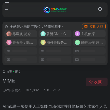
全站显示自助广告位，特惠招租中～
立即入驻
零导航-简介实用的网址导航
香港CN2 2C2G20M 9.9/月
主机侦探 - 少花钱，用好云
奇兔云：聪明人的“省”钱计划！
海外云服务器全网最低价
蛙蛙写作-超级AI智能写作助手
首页
•
正文
MiMic
收藏
0
2年前发布
1,802
0
0
Mimic是一项使用人工智能自动创建并且能反映艺术家个人风