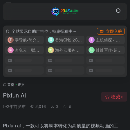
全站显示自助广告位，特惠招租中～
立即入驻
零导航-简介实用的网址导航
香港CN2 2C2G20M 9.9/月
主机侦探 - 少花钱，用好云
奇兔云：聪明人的“省”钱计划！
海外云服务器全网最低价
蛙蛙写作-超级AI智能写作助手
首页
•
正文
Pixfun AI
收藏
0
2年前发布
2,016
0
0
Pixfun ai，一款可以将脚本转化为高质量的视频动画的工