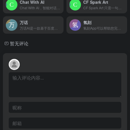
Chat With AI
CF Spark Art
Chat With AI，智能对话新体验，让交流无界限，信息获取更便捷
CF Spark Art 只需一句文本和点击就可生成 ai ...
万话
氢刻
万话AI是一款基于百度文心大模型的AI角色对话应用，用户可与丰富多样的AI虚拟角色进行沉浸式互动对话
氢刻App可以帮助您完成信息记录与学习记忆，用卡片的方式捕捉信息、知识、想法等，通过科学智能的学习与回顾，实现信息与知识的高效转化，形成智慧。氢刻还提供海量的学习资源，实现多人共享学习。
暂无评论