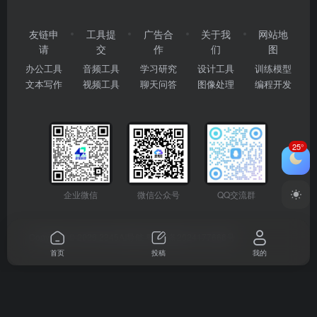
友链申
工具提
广告合
关于我
网站地
请
交
作
们
图
办公工具
音频工具
学习研究
设计工具
训练模型
文本写作
视频工具
聊天问答
图像处理
编程开发
25°
企业微信
微信公众号
QQ交流群
Copyright © 2026
2345AI导航
粤ICP备2024177666号
首页
投稿
我的