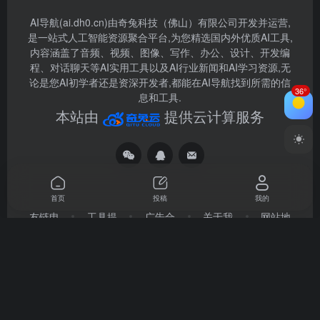
AI导航(ai.dh0.cn)由奇兔科技（佛山）有限公司开发并运营,
是一站式人工智能资源聚合平台,为您精选国内外优质AI工具,
内容涵盖了音频、视频、图像、写作、办公、设计、开发编
程、对话聊天等AI实用工具以及AI行业新闻和AI学习资源,无
论是您AI初学者还是资深开发者,都能在AI导航找到所需的信
36°
息和工具.
本站由
提供云计算服务
首页
投稿
我的
友链申
工具提
广告合
关于我
网站地
请
交
作
们
图
办公工具
音频工具
学习研究
设计工具
训练模型
文本写作
视频工具
聊天问答
图像处理
编程开发