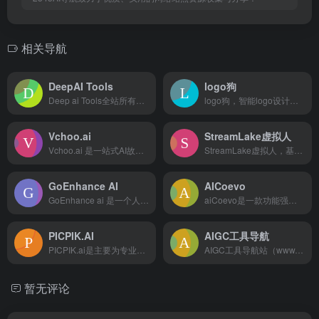
相关导航
DeepAI Tools
logo狗
Deep ai Tools全站所有模型免费使用，包括 GPT...
logo狗，智能logo设计生成，ai算法实时生成，AI智造...
Vchoo.ai
StreamLake虚拟人
Vchoo.ai 是一站式AI故事短片创作工具，用户只需一句...
StreamLake虚拟人，基于自研的虚拟人全链路ai技术...
GoEnhance AI
AICoevo
GoEnhance ai 是一个人工智能驱动的视频转动漫风格...
aiCoevo是一款功能强大且易于使用的AI视频风格转换工具...
PICPIK.AI
AIGC工具导航
PICPIK.ai是主要为专业用户设计的人工智能绘图产品。它...
AIGC工具导航站（www.aigc.cn）简称：AIGC导航，一个全网分类最全，收录最全的生成式人工智能工具导航平台，分类包括AI写作、AI绘画、AI视频、AI办公、AI数字人、AI设计、AI语音、AI音乐、AI论文、AI简历、AI智能体、文本转语音等AI工具。AIGC导航提供一站式AI工具导航服务，帮助用户快速找到能够提升工作效率和创作能力的生产力工具。找AI工具，就上AIGC工具导航！
暂无评论