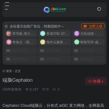
全站显示自助广告位，特惠招租中～
立即入驻
零导航-简介实用的网址导航
香港CN2 2C2G20M 9.9/月
主机侦探 - 少花钱，用好云
奇兔云：聪明人的“省”钱计划！
海外云服务器全网最低价
蛙蛙写作-超级AI智能写作助手
首页
•
正文
端脑Cephalon
收藏
0
2年前发布
2,127
0
0
Cephalon Cloud端脑云，分布式 aiGC 算力网络，全网最高