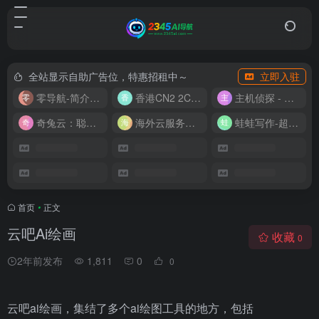
全站显示自助广告位，特惠招租中～
立即入驻
零导航-简介实用的网址导航
香港CN2 2C2G20M 9.9/月
主机侦探 - 少花钱，用好云
奇兔云：聪明人的“省”钱计划！
海外云服务器全网最低价
蛙蛙写作-超级AI智能写作助手
首页
•
正文
云吧Ai绘画
收藏
0
2年前发布
1,811
0
0
云吧ai绘画，集结了多个ai绘图工具的地方，包括