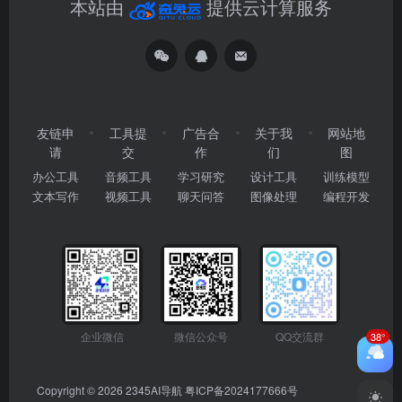
本站由
提供云计算服务
友链申
工具提
广告合
关于我
网站地
请
交
作
们
图
办公工具
音频工具
学习研究
设计工具
训练模型
文本写作
视频工具
聊天问答
图像处理
编程开发
企业微信
微信公众号
QQ交流群
38°
Copyright © 2026
2345AI导航
粤ICP备2024177666号