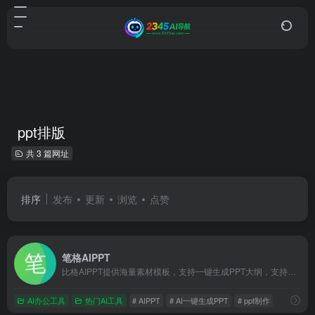
ppt排版
共 3 篇网址
排序
发布
更新
浏览
点赞
笔格AIPPT
比格AIPPT提供海量素材模板，支持一键生成PPT大纲，支持导入本地大纲文件，随心更换模板配色，AI一键智能排版，单页样式自由更改，样式随要点改变，多格式导出等功能。让你告别熬夜加班，轻松实现PPT制作自由。快来体验比格AIPPT，让PPT制作更高效便捷
AI办公工具
热门AI工具
# AIPPT
# AI一键生成PPT
# ppt制作