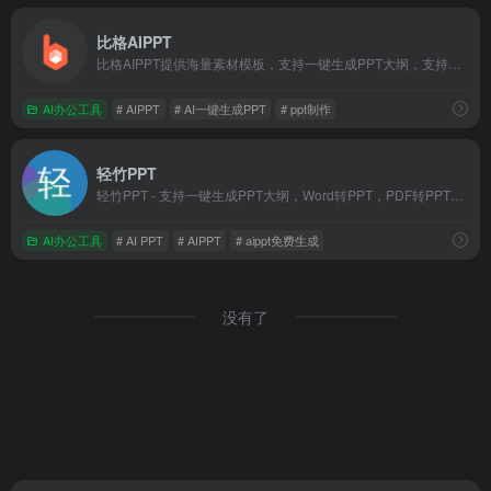
比格AIPPT
比格AIPPT提供海量素材模板，支持一键生成PPT大纲，支持导入本地大纲文件，随心更换模板配色，AI一键智能排版，单页样式自由更改，样式随要点改变，多格式导出等功能。让你告别熬夜加班，轻松实现PPT制作自由。快来体验比格AIPPT，让PPT制作更高效便捷
AI办公工具
# AIPPT
# AI一键生成PPT
# ppt制作
轻竹PPT
轻竹PPT - 支持一键生成PPT大纲，Word转PPT，PDF转PPT，PPT演讲稿ai生成。提供海量精美PPT模版，自动排版美化PPT。适用于教育、医学、科研、企业、论文、宣传等多个行业和用途！
AI办公工具
# AI PPT
# AIPPT
# aippt免费生成
没有了