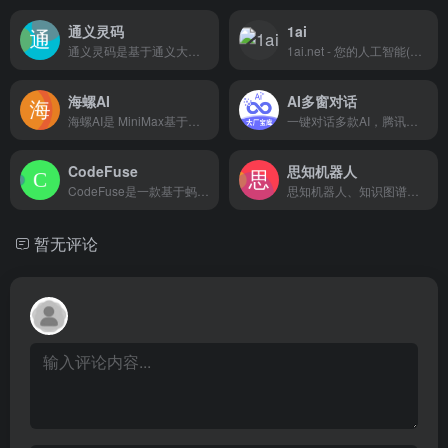
通义灵码
1ai
通义灵码是基于通义大模型的 AI 研发辅助工具，提供代码智能生成、研发智能问答、多文件代码修改、自主执行等能力，为开发者带来智能化研发体验，引领 AI 原生研发新范式。
1ai.net - 您的人工智能(AI)学习与应用伙伴。本平台汇集了丰富的AI资源，包括实用的AI导航、详尽的AI教程和最新的AI行业资讯，满足从初学者到专业人士的需求。无论您是AI技术爱好者还是寻求商业应用的创业者，1ai.net都能为您提供最佳的AIGC工具和平台，助力您的学习和商业发展。加入我们，与全球AI爱好者一起探索AI的无限潜能，共同推动人工智能技术的创新与进步。
海螺AI
AI多窗对话
海螺AI是 MiniMax基于自研的多模态大语言模型为用户打造的AI伙伴，可以帮你智能搜索问答、精准识图解析、沉浸语音通话、专业/创意写作、文档速读总结、还有独家悬浮球功能帮你把琐事化繁为简。10倍速获取信息，10倍速解决问题。从学生到打工人，或者是自由工作者、创作者，不管你是任何角色都可以随时召唤它，上手即用，张嘴就问，无论是AI写作、AI搜题、AI办公、AI翻译、AI编程、AI创作、AI文档总结，还是陪你AI聊天、AI对话、口语陪练、模拟面试。它是你全能的AI助手。
一键对话多款AI，腾讯元宝、KIMI等智能助手随心切换
CodeFuse
思知机器人
CodeFuse是一款基于蚂蚁集团自研基础大模型微调的代码大模型，旨在为国内开发者提供智能研发服务，辅助提高编码效率和代码质量。
思知机器人、知识图谱、聊天机器人、微信机器人、认知机器人、机器人api、聊天机器人api。思知(OwnThink)是一个理想国，在人工智能方面不断努力着，希望有一天能够出现独立思考的人工智能机器人。项目开放了对话机器人、知识图谱、语义理解、语音识别、语音合成、自然语言处理工具。今后将开放世界上最大的知识图谱社区。人工智能机器人采用了基于知识图谱的语义感知与理解，让认知大脑成为可能。
暂无评论