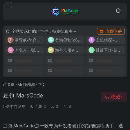
全站显示自助广告位，特惠招租中～
立即入驻
零导航-简介实用的网址导航
香港CN2 2C2G20M 9.9/月
主机侦探 - 少花钱，用好云
奇兔云：聪明人的“省”钱计划！
海外云服务器全网最低价
蛙蛙写作-超级AI智能写作助手
首页
•
AI代码编程
•
正文
豆包 MarsCode
收藏
0
2年前发布
4,908
0
0
豆包 MarsCode是一款专为开发者设计的智能编程助手，通