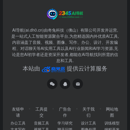
AI导航(ai.dh0.cn)由奇兔科技（佛山）有限公司开发并运营,
是一站式人工智能资源聚合平台,为您精选国内外优质AI工具,
内容涵盖了音频、视频、图像、写作、办公、设计、开发编
程、对话聊天等AI实用工具以及AI行业新闻和AI学习资源,无
论是您AI初学者还是资深开发者,都能在AI导航找到所需的信
息和工具.
本站由
提供云计算服务
友链申
工具提
广告合
关于我
网站地
请
交
作
们
图
办公工具
音频工具
学习研究
设计工具
训练模型
文本写作
视频工具
聊天问答
图像处理
编程开发