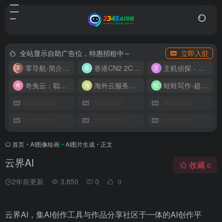
全站显示自助广告位，特惠招租中～
立即入驻
零导航-简介实用的网址导航
香港CN2 2C2G20M 9.9/月
主机侦探 - 少花钱，用好云
奇兔云：聪明人的“省”钱计划！
海外云服务器全网最低价
蛙蛙写作-超级AI智能写作助手
首页
•
AI图像绘画
•
AI图片生成
•
正文
云界AI
收藏
0
2年前更新
3,850
0
0
云界AI，集AI创作工具与作品分享社区于一体的AI创作平