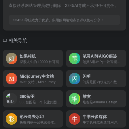
直接联系网站管理员进行删除，2345AI导航不承担任何责任。
2345AI导航致力于优质、实用的网络站点资源收集与分享！
相关导航
如果相机
笔灵AI降AIGC痕迹
探索人生的 10000 种可能
笔灵AI推出的一款智能去痕工具，通过深度学习算法有效降低文章中的AIGC痕迹，提升内容原创性和流畅度
Midjourney中文站
闪剪
MJ中文站，Midjourney AI让绘画如此简单，只需描述图片内容AI即可快速生成精美的图片，本站提供一站式Midjourney图片创作服务！
闪剪是国内领先的AI数字人口播视频在线创作平台，同时拥有移动端APP版本，平台有丰富的数字人视频模板，你只需输入关键词，AI自动创作文案一键生成数字人视频，还可在线定制专属数字人形象及声音；内含200+国际化数字人模特、24+国家AI配音、AI文案创作、智能成片、照片数字人、直播快剪、视频订阅号等功能，让企业团队轻松实现矩阵营销引流，降本增效。
360智图
堆友
360智图是一个专业的图片版权查询平台，基于360搜索算法和图像AI识别能力，为广大运营、市场、广告、设计师等需要用到配图或者进行设计的用户服务。版权图片数量多，且质量优。平台具有图片版权一键查询、版权图片搜索、相似版权图片推荐、免费版权图供给等服务。
堆友是Alibaba Design打造的设计师全成长周期服务平台，围绕品质、效率、技能、成就、收入五大用户价值布局平台能力，全力服务设计师，旨在成为设计师的好朋友。 堆友历经大厂设计师团队多轮打磨雕刻，集海量高品质3D素材、实时在线渲染、多元场景功能应用、轻便好学易上手等多重优势于一身的设计神器，更自带免费可商用属性，为专业设计师、运营工友、学生小白、社交达人提供了一个零成本的在线设计站点和资源库。
彩云岛去水印
牛学长多媒体
免费的多平台视频去水印解析下载工具
牛学长持续创造对用户有价值的数字化产品与服务，提高用户生活质量及办公效率，牛学长为用户提供视频增强工具,视频修复工具,图片增强工具,图片修复工具,智能抠像工具,变声精灵,图片消除笔,屏幕录像工具,图片修复工具,去水印工具,视频格式转换,手机投屏等工具软件。