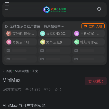
全站显示自助广告位，特惠招租中～
立即入驻
零导航-简介实用的网址导航
香港CN2 2C2G20M 9.9/月
主机侦探 - 少花钱，用好云
奇兔云：聪明人的“省”钱计划！
海外云服务器全网最低价
蛙蛙写作-超级AI智能写作助手
首页
•
AI训练模型
•
正文
MiniMax
收藏
0
2年前发布
31,293
0
0
MiniMax-与用户共创智能