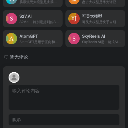
腾讯混元大模型是由腾讯研发的大语言模型，具备跨领域知识和自然语言理解能力，实现基于人机自然语言对话的方式，理解用户指令并执行任务，帮助用户实现人获取信息，知识和灵感。
盘古大模型是华为诺亚方舟实验室研发的，旨在推动AI技术发展和应用的全系列AI大模型，覆盖从端侧到云端、从小模型到超大规模模型的多模态信息处理能力。
S2V.Ai
可灵大模型
S2V.ai，特别是提到的S2V-01模型，是MiniMax...
可灵大模型是快手自研的视频生成大模型，能够生成长达2分钟的高质量视频，并支持多种视频风格和特效。
AtomGPT
SkyReels AI
AtomGPT是用于正向和逆向材料设计的原子生成预训练变压器
SkyReels AI是一键式AI短剧及漫画创作平台，集成视频与3D大模型，助力创作者高效产出高质量作品。
暂无评论