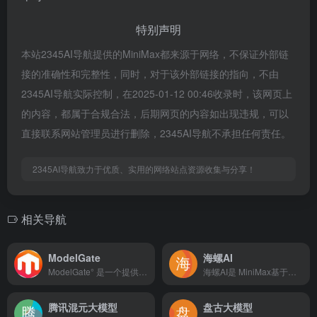
特别声明
本站2345AI导航提供的MiniMax都来源于网络，不保证外部链
接的准确性和完整性，同时，对于该外部链接的指向，不由
2345AI导航实际控制，在2025-01-12 00:46收录时，该网页上
的内容，都属于合规合法，后期网页的内容如出现违规，可以
直接联系网站管理员进行删除，2345AI导航不承担任何责任。
2345AI导航致力于优质、实用的网络站点资源收集与分享！
相关导航
ModelGate
海螺AI
ModelGate° 是一个提供统- API接口的跨域 AI 资源协作平台，支持主流厂商模型与私有模型的快速调用，并优化了多型协作效率
海螺AI是 MiniMax基于自研的多模态大语言模型为用户打造的AI伙伴，可以帮你智能搜索问答、精准识图解析、沉浸语音通话、专业/创意写作、文档速读总结、还有独家悬浮球功能帮你把琐事化繁为简。10倍速获取信息，10倍速解决问题。从学生到打工人，或者是自由工作者、创作者，不管你是任何角色都可以随时召唤它，上手即用，张嘴就问，无论是AI写作、AI搜题、AI办公、AI翻译、AI编程、AI创作、AI文档总结，还是陪你AI聊天、AI对话、口语陪练、模拟面试。它是你全能的AI助手。
腾讯混元大模型
盘古大模型