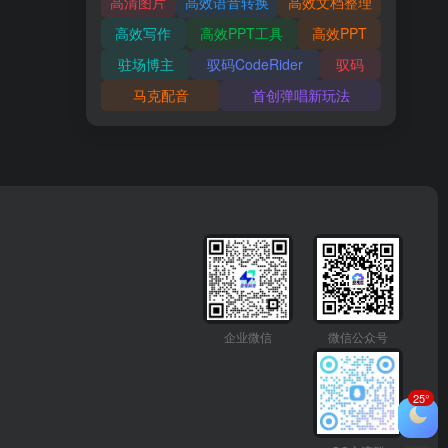
高清图片
高效语音转换
高效文档整理
高效写作
高效PPT工具
高效PPT
驻场博主
驭码CodeRider
驭码
马克配音
首创弹唱新玩法
企业微信
微信公众号
25°