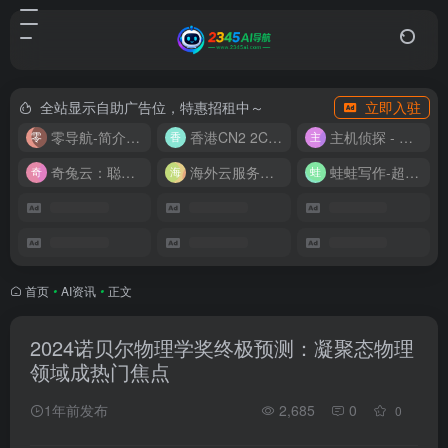
全站显示自助广告位，特惠招租中～
立即入驻
零导航-简介实用的网址导航
香港CN2 2C2G20M 9.9/月
主机侦探 - 少花钱，用好云
奇兔云：聪明人的“省”钱计划！
海外云服务器全网最低价
蛙蛙写作-超级AI智能写作助手
首页
•
AI资讯
•
正文
2024诺贝尔物理学奖终极预测：凝聚态物理
领域成热门焦点
1年前发布
2,685
0
0