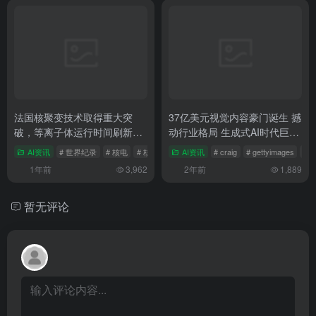
清华人大预测70年后GPU总价
级智能工厂榜单 海信双雄扬威
将达4000万倍苹果市值
AI资讯
# agi
# gpu
# 摩尔
AI资讯
# 升级版
# 数字领航企业
1年前
4,499
2年前
3,555
法国核聚变技术取得重大突
37亿美元视觉内容豪门诞生 撼
破，等离子体运行时间刷新世
动行业格局 生成式AI时代巨头
界纪录，持续1337秒
联手
AI资讯
# 世界纪录
# 核电
# 核聚变
AI资讯
# craig
# gettyimages
# s
1年前
3,962
2年前
1,889
暂无评论