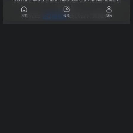
AI导航(ai.dh0.cn)由奇兔科技（佛山）有限公司开发并运营,
是一站式人工智能资源聚合平台,为您精选国内外优质AI工具,
首页
投稿
我的
内容涵盖了音频、视频、图像、写作、办公、设计、开发编
程、对话聊天等AI实用工具以及AI行业新闻和AI学习资源,无
论是您AI初学者还是资深开发者,都能在AI导航找到所需的信
息和工具.
本站由
提供云计算服务
友链申
工具提
广告合
关于我
网站地
请
交
作
们
图
办公工具
音频工具
学习研究
设计工具
训练模型
文本写作
视频工具
聊天问答
图像处理
编程开发