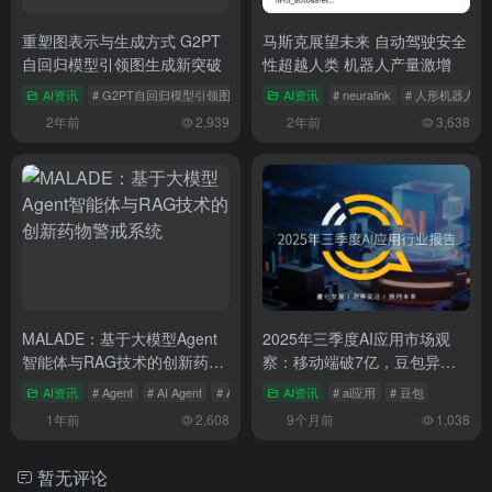
重塑图表示与生成方式 G2PT
马斯克展望未来 自动驾驶安全
自回归模型引领图生成新突破
性超越人类 机器人产量激增
AI资讯
# G2PT自回归模型引领图生成新突破
AI资讯
# 重塑图表示与生成方式
# neuralink
# 人形机器人
2年前
2,939
2年前
3,638
MALADE：基于大模型Agent
2025年三季度AI应用市场观
智能体与RAG技术的创新药物
察：移动端破7亿，豆包异军
警戒系统
突起
AI资讯
# Agent
# AI Agent
# AIGC
AI资讯
# ai应用
# 豆包
1年前
2,608
9个月前
1,038
暂无评论