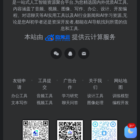
是一站式人工智能资源聚合平台,为您精选国内外优质AI工具,
内容涵盖了音频、视频、图像、写作、办公、设计、开发编
程、对话聊天等AI实用工具以及AI行业新闻和AI学习资源,无
论是您AI初学者还是资深开发者,都能在AI导航找到所需的信
息和工具.
本站由
提供云计算服务
友链申
工具提
广告合
关于我
网站地
请
交
作
们
图
办公工具
音频工具
学习研究
设计工具
训练模型
文本写作
视频工具
聊天问答
图像处理
编程开发
31°