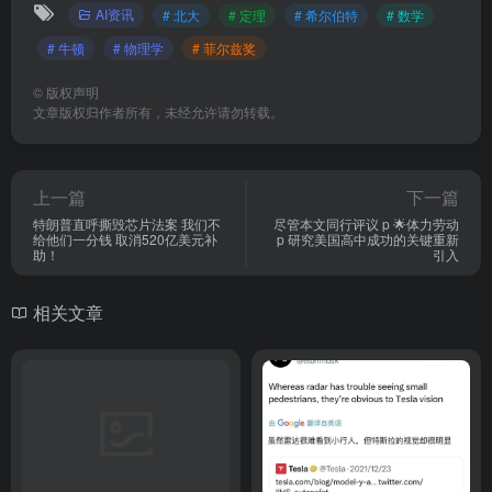
AI资讯
# 北大
# 定理
# 希尔伯特
# 数学
# 牛顿
# 物理学
# 菲尔兹奖
©
版权声明
文章版权归作者所有，未经允许请勿转载。
上一篇
下一篇
特朗普直呼撕毁芯片法案 我们不
尽管本文同行评议 p 🌟体力劳动
给他们一分钱 取消520亿美元补
p 研究美国高中成功的关键重新
助！
引入
相关文章