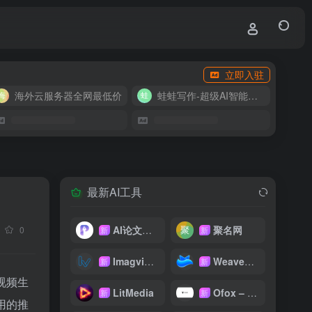
立即入驻
海外云服务器全网最低价
蛙蛙写作-超级AI智能写作助手
最新AI工具
AI论文写作
聚名网
0
新
新
Imagvio AI
WeaveFox
新
新
视频生
LitMedia
Ofox – 大模型 API 聚合平台
新
新
用的推