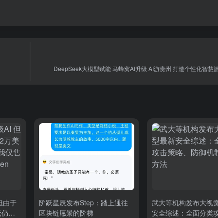
DeepSeek大模型赋能 马蜂窝AI升级 AI游贵州 打造个性化智
 但由于
阶跃星辰发布Step：踏上通往
武大等机构发布大视
元仍然
区块链愿景的阶梯
安全综述：全面分类