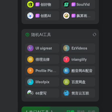
创好物
SoulVid
新
新
创图AI
飙算画影网
新
新
随机AI工具
UI uigreat
EzVideos
得理法律
trianglify
Profile Picture AI
酷音网AI配音
lifeofpix
百度网盘
68爱写
简言云互联
热门AI工具
日榜
周榜
月榜