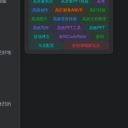
频输
高质量简历
高质量PPT模版
高考
高级创作
高灯财务AI助手
高灯科技
高清图片
高效语音转换
高效文档整理
高效写作
高效PPT工具
高效PPT
驻场博主
驭码CodeRider
驭码
马克配音
首创弹唱新玩法
更好地
激烈的