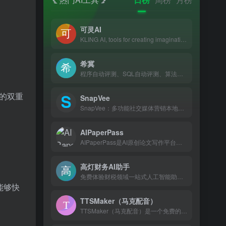
可灵AI
KLING AI, tools for creating imaginative images and videos, based on state-of-art generative AI methods.
希冀
程序自动评测、SQL自动评测、算法可视化、编程竞赛、软件工程实践教学、虚拟仿真实验、操作系统实验、并行程序自动评判、大数据、人工智能、信息安全、硬件在线实验
量的双重
SnapVee
SnapVee：多功能社交媒体营销本地化工具。从TikTok、YouTube、Bilibili中提取无水印视频。
AIPaperPass
AIPaperPass是AI原创论文写作平台，10分钟产出3万字，提供真实网络数据、图、表、公式、代码，不限次2000字3级大纲，附带ppt、开题报告、任务书、40篇真实参考文献。
高灯财务AI助手
免费体验财税领域一站式人工智能助手，高灯科技研发的高灯财务AI助手，提供一站式解决方案，包括财税咨询、文件解读、财务报告和智能问答伙伴，让您的生活和工作变得轻松高效。
能够快
TTSMaker（马克配音）
TTSMaker（马克配音）是一个免费的AI配音平台，可以将文本转换成语音，支持50多种语言和300多种语音风格，包括各种热门短视频声音，强大的神经网络使语音听起来更加自然，您可以在线试听，或者按mp3、wav格式下载音频文件。