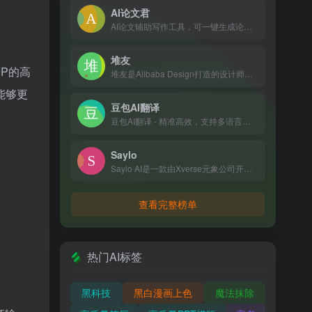
AI论文君
AI论文辅助写作工具，可一键生成论文选题、开题报告、论文大纲、论文全文、中期报告、答辩PPT等。
堆友
0P的高
堆友是Alibaba Design打造的设计师全成长周期服务平台，围绕品质、效率、技能、成就、收入五大用户价值布局平台能力，全力服务设计师，旨在成为设计师的好朋友。 堆友历经大厂设计师团队多轮打磨雕刻，集海量高品质3D素材、实时在线渲染、多元场景功能应用、轻便好学易上手等多重优势于一身的设计神器，更自带免费可商用属性，为专业设计师、运营工友、学生小白、社交达人提供了一个零成本的在线设计站点和资源库。
能够更
豆包AI翻译
豆包AI翻译 - 精准高效，支持多语言互译，助力跨越语言障碍
Saylo
Saylo AI是一款由Xverse元象公司开发的创新AI虚拟聊天软件，融合了AI技术、虚拟社交和沉浸式故事体验，让用户能与AI角色实时互动，享受个性化的故事创作和定制服务。
查看完整榜单
热门AI标签
黑科技
黑白漫画上色
魔法抹除