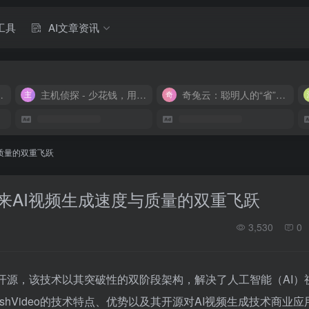
工具
AI文章资讯
M 9.9/月
主机侦探 - 少花钱，用好云
奇兔云：聪明人的“省”钱计划！
与质量的双重飞跃
项目带来AI视频生成速度与质量的双重飞跃
3,530
0
宣布开源，该技术以其突破性的双阶段架构，解决了人工智能（AI）
hVideo的技术特点、优势以及其开源对AI视频生成技术商业应