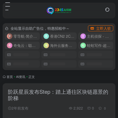
全站显示自助广告位，特惠招租中～
立即入驻
零导航-简介实用的网址导航
香港CN2 2C2G20M 9.9/月
主机侦探 - 少花钱，用好云
奇兔云：聪明人的“省”钱计划！
海外云服务器全网最低价
蛙蛙写作-超级AI智能写作助手
首页
•
AI资讯
•
正文
阶跃星辰发布Step：踏上通往区块链愿景的
阶梯
2年前发布
2,922
0
0