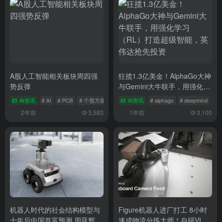
A股人工智能相关板块周四强
狂揽1.3亿美金！AlphaGo大神
势反弹
与Gemini大牛联手，用强化学
习（RL）打造超级智能，英伟
AI资讯
# AI
# PCB
# 个股方面
AI资讯
# alphago
# deepmind
#
达抢先投资
2年前
3,583
1年前
3,100
机器人时代的社会结构模型与
Figure机器人进厂打工 8小时
十年后中国首富预测 周亚辉投
速成物流分拣大师！自研VLA