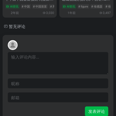
资笔记
模型全面升级
AI资讯
# 中国
# 中国首富
# 周亚辉
AI资讯
# figure
# 传感器
# 传送
2年前
3,030
1年前
3,497
暂无评论
发表评论