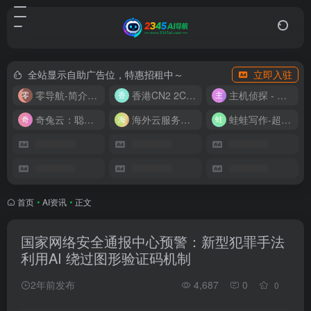
全站显示自助广告位，特惠招租中～
立即入驻
零导航-简介实用的网址导航
香港CN2 2C2G20M 9.9/月
主机侦探 - 少花钱，用好云
奇兔云：聪明人的“省”钱计划！
海外云服务器全网最低价
蛙蛙写作-超级AI智能写作助手
首页
•
AI资讯
•
正文
国家网络安全通报中心预警：新型犯罪手法
利用AI 绕过图形验证码机制
2年前发布
4,687
0
0