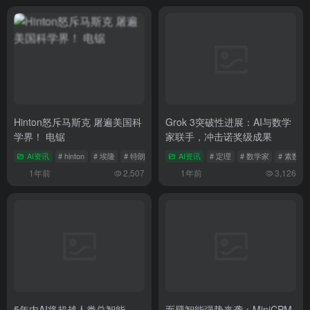
Hinton怒斥马斯克 屠遍美国科
Grok 3突破性进展：AI与数学
学界！ 电锯
家联手，冲击诺奖级成果
AI资讯
# hinton
# 埃隆
# 特朗普
AI资讯
# 定理
# 数学家
# 素数
1年前
2,507
1年前
3,126
5年内AI将超越人类总智能
面壁智能强势来袭：MiniCPM