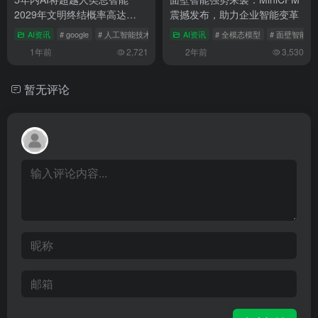
2029年文明终结概率高达
震撼发布，助力企业智能变革
20%！ 马斯克惊人预言
AI资讯
# google
# 人工智能技术
# 凯特琳
AI资讯
# 全模态模型
# 面壁智能
1年前
2,721
2年前
3,530
暂无评论