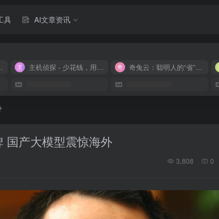
工具
AI文章资讯
M 9.9/月
主机侦探 - 少花钱，用好云
奇兔云：聪明人的“省”钱计划！
外
碑 国产大模型震惊海外
3,808
0