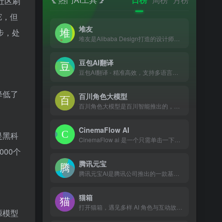
社区刷
驼，但
堆友
步，处
堆友是Alibaba Design打造的设计师全成长周期服务平台，围绕品质、效率、技能、成就、收入五大用户价值布局平台能力，全力服务设计师，旨在成为设计师的好朋友。 堆友历经大厂设计师团队多轮打磨雕刻，集海量高品质3D素材、实时在线渲染、多元场景功能应用、轻便好学易上手等多重优势于一身的设计神器，更自带免费可商用属性，为专业设计师、运营工友、学生小白、社交达人提供了一个零成本的在线设计站点和资源库。
豆包AI翻译
豆包AI翻译 - 精准高效，支持多语言互译，助力跨越语言障碍
降低了
百川角色大模型
百川角色大模型是百川智能推出的，可实现高度个性化角色定制，并提供沉浸式对话体验的AI模型
CinemaFlow AI
是黑科
CinemaFlow ai 是一个只需单击一下即可将文本转换...
000个
腾讯元宝
腾讯元宝AI是腾讯公司推出的一款基于自研混元大模型的C端AI助手
猫箱
打开猫箱，遇见多样 AI 角色与互动故事。身临其境地与个性鲜明、背景各异的虚拟 AI 角色聊天互动，开启专属于你们的故事！
源模型