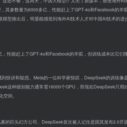
。这还不够，这两天，中国大
模型
又出了新版本，致使海外AI
，其参数量为6000多亿，性能赶上了GPT-4o和Facebook的羊
该模型推出后，明显能感觉到海外AI技术人才对中国AI技术的进
亿，性能赶上了GPT-4o和Facebook的羊驼，但训练成本比它们
到惊讶和疑惑。Meta的一位科学家惊叹，DeepSeek的训练像
ek这种级别能力通常需16000个GPU，而现在DeepSeek只用2
优化空间。
私募的巨头幻方公司。DeepSeek首次被人记住是因其发布2.0开