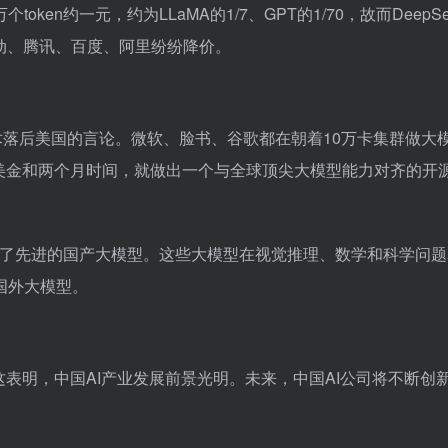
en约一元，约为LLaMA的1/7、GPT的1/70，故而DeepSe
动、腾讯、百度、阿里纷纷降价。
I技术落后美国的言论。微软、脸书、谷歌都在朝着10万卡集群做大
600万美金和两个月时间，就做出一个与全球顶尖大模型能力对齐的开
也推出了先进的国产大模型。这些大模型在视觉推理、数学和科学问
国外大模型。
这表明，中国AI产业发展前景光明。未来，中国AI公司将不断创
。