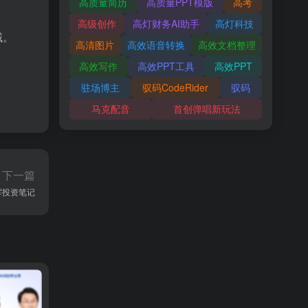
高质量简历
高质量PPT模版
高考
高级创作
高灯财务AI助手
高灯科技
域。
高清图片
高效语音转换
高效文档整理
高效写作
高效PPT工具
高效PPT
驻场博主
驭码CodeRider
驭码
马克配音
首创弹唱新玩法
下一篇
辉投资笔记