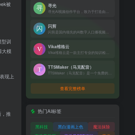
ek被
寻光
寻光AI视频创作平台，致力于打造由一流技术驱动，紧贴用户需求及应用场景的AI视觉化解决方案，提供3D特效、角色控制、精准编辑、多屏转换、画质增强等一站式视觉解决方案，赋能B端垂类行业及内容创作者，打造与各行业结合的AI视频创作工作流。针对不同行业和创作需求，提供定制化的解决方案，最大化释放每位从业者的想象力及创作潜能，让视频剪辑更加简单高效！
闪剪
闪剪是国内领先的AI数字人口播视频在线创作平台，同时拥有移动端APP版本，平台有丰富的数字人视频模板，你只需输入关键词，AI自动创作文案一键生成数字人视频，还可在线定制专属数字人形象及声音；内含200+国际化数字人模特、24+国家AI配音、AI文案创作、智能成片、照片数字人、直播快剪、视频订阅号等功能，让企业团队轻松实现矩阵营销引流，降本增效。
模型训
Vika维格云
源大模
Vika维格云是一款主打专业的知识检索和问答、超长图文理解生...
TTSMaker（马克配音）
TTSMaker（马克配音）是一个免费的AI配音平台，可以将文本转换成语音，支持50多种语言和300多种语音风格，包括各种热门短视频声音，强大的神经网络使语音听起来更加自然，您可以在线试听，或者按mp3、wav格式下载音频文件。
题表现上
查看完整榜单
热门AI标签
新，推
黑科技
黑白漫画上色
魔法抹除