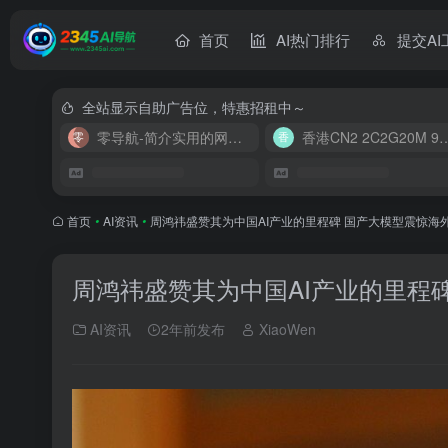
首页
AI热门排行
提交AI
全站显示自助广告位，特惠招租中～
零导航-简介实用的网址导航
香港CN2 2C2G20
首页
•
AI资讯
•
周鸿祎盛赞其为中国AI产业的里程碑 国产大模型震惊海
周鸿祎盛赞其为中国AI产业的里程
AI资讯
2年前发布
XiaoWen