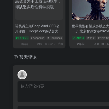
诺奖得主兼DeepMind CEO公
世界模型有望成多模态
开评价：DeepSeek虽被誉为中
一步 北京智源发布2025
国最佳AI模型，却缺乏实质性科
大趋势
AI资讯
# deepmind
# DeepSeek
# hassabis
AI资讯
# 北京
# 北京智
学突破
1年前
0
3,512
0
2年前
0
3,
暂无评论