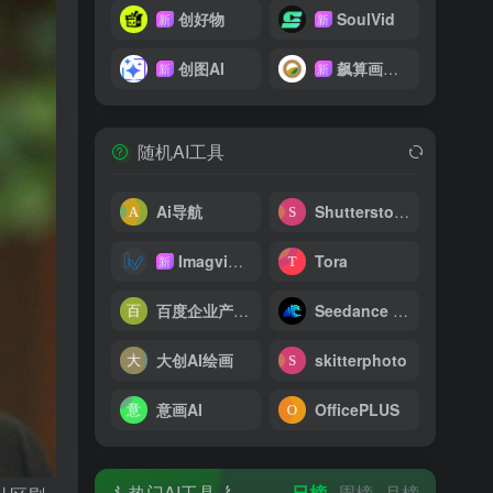
创好物
SoulVid
新
新
创图AI
飙算画影网
新
新
随机AI工具
Ai导航
Shutterstock AI
Imagvio AI
Tora
新
百度企业产品用户体验中心
Seedance 2.0 AI 视频生成器
大创AI绘画
skitterphoto
意画AI
OfficePLUS
热门AI工具
日榜
周榜
月榜