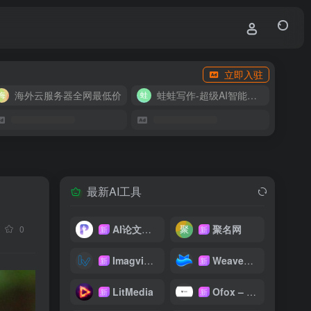
立即入驻
海外云服务器全网最低价
蛙蛙写作-超级AI智能写作助手
最新AI工具
AI论文写作
聚名网
0
新
新
Imagvio AI
WeaveFox
新
新
LitMedia
Ofox – 大模型 API 聚合平台
新
新