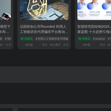
大模型下
法国初创公司Rounded 利用人
智源研究院绘制2025 
年AI十
工智能语音代理编排平台推动企
展蓝图 十大趋势引领
业智能化转型
源
# 智能
AI资讯
# 利用人工智能语音代理编排平台推动企业智能化转型
AI资讯
# science
# 法
#
641
0
2年前
0
2,807
0
2年前
0