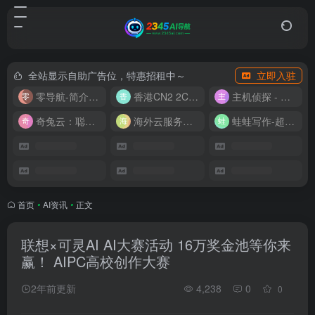
全站显示自助广告位，特惠招租中～
立即入驻
零导航-简介实用的网址导航
香港CN2 2C2G20M 9.9/月
主机侦探 - 少花钱，用好云
奇兔云：聪明人的“省”钱计划！
海外云服务器全网最低价
蛙蛙写作-超级AI智能写作助手
首页
•
AI资讯
•
正文
联想×可灵AI AI大赛活动 16万奖金池等你来
赢！ AIPC高校创作大赛
2年前更新
4,238
0
0