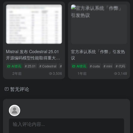
Mistral 发布 Codestral 25.01
官方承认系统「作弊」引发热
开源编码模型性能取得重大突
议
破
AI资讯
# 25.01
# Codestral
# Mistral
AI资讯
# cuda
# mini
# 代码
2年前
3,506
1年前
3,148
暂无评论