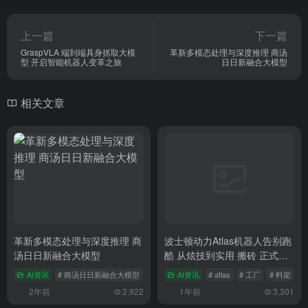
上一篇
下一篇
GraspVLA 端到端具身抓取大模
革新多模态处理与深度推理 商汤
型 开启智能机器人变革之旅
日日新融合大模型
相关文章
革新多模态处理与深度推理 商
波士顿动力Atlas机器人告别跑
汤日日新融合大模型
酷 从炫技到实用 搬砖 正式进
厂 机器人技术的重大转型
AI资讯
# 商汤日日新融合大模型
# 革新多模态处理与深度推理
AI资讯
# atlas
# 工厂
# 料架
2年前
2,922
1年前
3,301