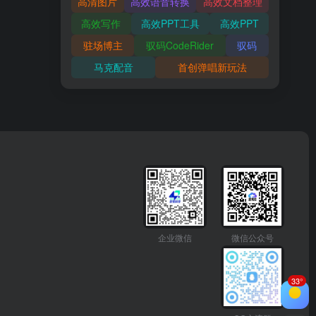
高清图片
高效语音转换
高效文档整理
高效写作
高效PPT工具
高效PPT
驻场博主
驭码CodeRider
驭码
马克配音
首创弹唱新玩法
企业微信
微信公众号
33°