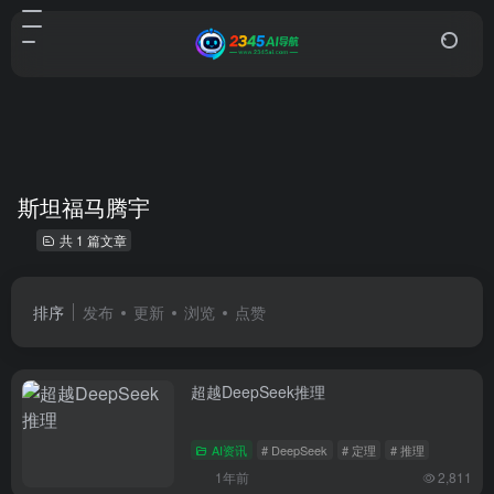
斯坦福马腾宇
共 1 篇文章
排序
发布
更新
浏览
点赞
超越DeepSeek推理
AI资讯
# DeepSeek
# 定理
# 推理
1年前
2,811