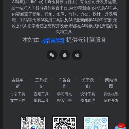
AI导航(ai.dh0.cn)由奇兔科技（佛山）有限公司开发并运营,
是一站式人工智能资源聚合平台,为您精选国内外优质AI工具,
内容涵盖了音频、视频、图像、写作、办公、设计、开发编
程、对话聊天等AI实用工具以及AI行业新闻和AI学习资源,无
论是您AI初学者还是资深开发者,都能在AI导航找到所需的信
息和工具.
本站由
提供云计算服务
友链申
工具提
广告合
关于我
网站地
请
交
作
们
图
办公工具
音频工具
学习研究
设计工具
训练模型
文本写作
视频工具
聊天问答
图像处理
编程开发
37°