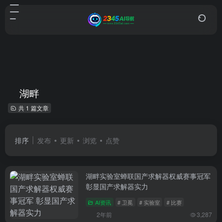
湖畔
共 1 篇文章
排序
发布
更新
浏览
点赞
湖畔实验室蝉联国产求解器权威赛事冠军
彰显国产求解器实力
AI资讯
# 卫冕
# 实验室
# 比赛
2年前
3,287