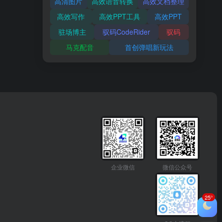
高清图片
高效语音转换
高效文档整理
高效写作
高效PPT工具
高效PPT
驻场博主
驭码CodeRider
驭码
马克配音
首创弹唱新玩法
企业微信
微信公众号
25°