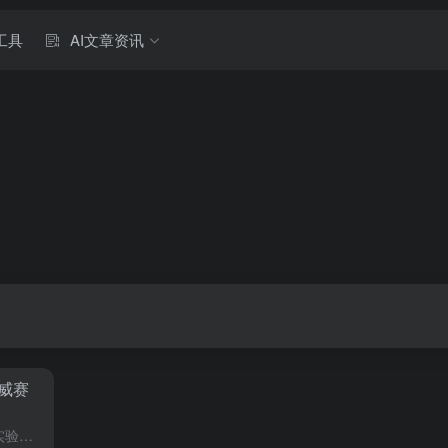
工具
AI文章资讯
威赛
杭州，2023年1月9日——据湖畔实验室，达摩院，1月9日消息，在工业和信息化部产业发展促进中心等单位主办的第二届能源电子产业创新大赛上，湖畔实验室，达摩院，自主研发的敏迭求解器，下称敏迭，斩获国产求...