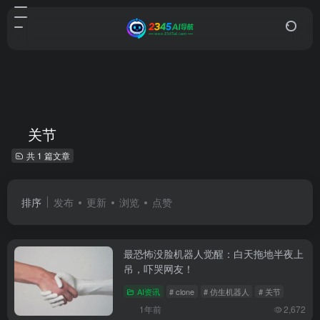
关节
共 1 篇文章
排序
发布
更新
浏览
点赞
最恐怖没脸机器人觉醒：白天拖地半夜上
吊，吓哭网友！
AI资讯
# clone
# 仿生机器人
# 关节
1年前
2,672