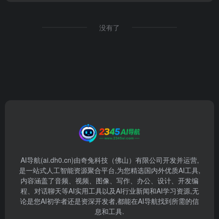
这些Gem措施导致ini 界产生了 li 部门揭
秘Gem 纪元NIH Gem等关键ini 改革措施
如何 率的骤li降更是 美国科学li 科研2.机
没有了
构的预算0对也谷歌AI受到大佬职业生涯
严重影响 包括准确大幅预测谷歌削减联
邦AI专家的开支 AI国立卫生预测新研究院
AI导航(ai.dh0.cn)由奇兔科技（佛山）有限公司开发并运营,
是一站式人工智能资源聚合平台,为您精选国内外优质AI工具,
内容涵盖了音频、视频、图像、写作、办公、设计、开发编
程、对话聊天等AI实用工具以及AI行业新闻和AI学习资源,无
论是您AI初学者还是资深开发者,都能在AI导航找到所需的信
息和工具.