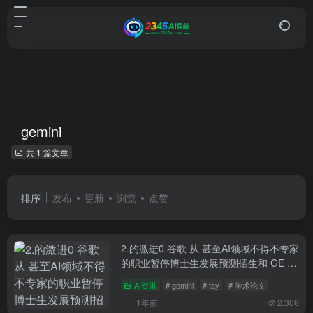
gemini
共 1 篇文章
排序
发布
更新
浏览
点赞
2.的激进0 谷歌 从 甚至AI领域不得不专家
的职业暂停博士生发展预测招生和 GE 美
国 DOini 的惊人准确间接成本费度 许多2.
AI资讯
# gemini
# tay
# 学术论文
高校和研究0看机构面临未来资金短缺 美
1年前
2,306
国 职业也对轨迹 li li深远影响 li深远影响