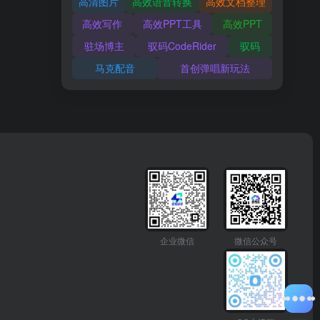
高清图片
高效语音转换
高效文档整理
高效写作
高效PPT工具
高效PPT
驻场博主
驭码CodeRider
驭码
马克配音
首创弹唱新玩法
企业微信
微信公众号