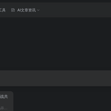
工具
AI文章资讯
挑战共
世界经济论坛，WEF，最新研究揭示了企业在面对人工智能，AI，对就业市场影响时的复杂态度，尽管不少企业意识到可能取代部分工作岗位，但他们普遍表现出更高的再培训意愿，而非直接裁员，这一现象反映了企业对员...