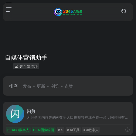
自媒体营销助手
共 1 篇网址
排序
发布
更新
浏览
点赞
闪剪
闪剪是国内领先的AI数字人口播视频在线创作平台，同时拥有移动端APP版本，平台有丰富的数字人视频模板，你只需输入关键词，AI自动创作文案一键生成数字人视频，还可在线定制专属数字人形象及声音；内含200+国际化数字人模特、24+国家AI配音、AI文案创作、智能成片、照片数字人、直播快剪、视频订阅号等功能，让企业团队轻松实现矩阵营销引流，降本增效。
AI3D数字人
AI图像绘画
# ai
# AI工具
# ai数字人