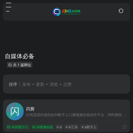
自媒体必备
共 1 篇网址
排序
发布
更新
浏览
点赞
闪剪
闪剪是国内领先的AI数字人口播视频在线创作平台，同时拥有移动端APP版本，平台有丰富的数字人视频模板，你只需输入关键词，AI自动创作文案一键生成数字人视频，还可在线定制专属数字人形象及声音；内含200+国际化数字人模特、24+国家AI配音、AI文案创作、智能成片、照片数字人、直播快剪、视频订阅号等功能，让企业团队轻松实现矩阵营销引流，降本增效。
AI3D数字人
AI图像绘画
# ai
# AI工具
# ai数字人