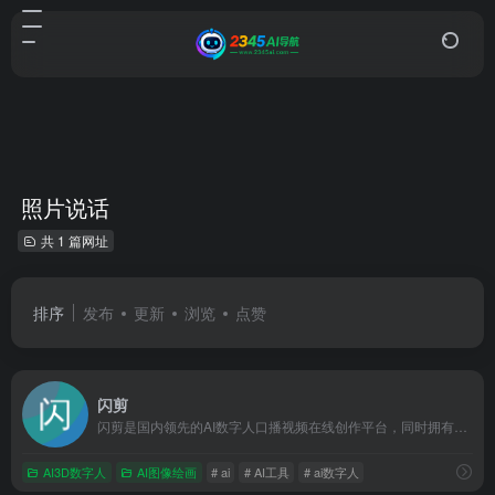
照片说话
共 1 篇网址
排序
发布
更新
浏览
点赞
闪剪
闪剪是国内领先的AI数字人口播视频在线创作平台，同时拥有移动端APP版本，平台有丰富的数字人视频模板，你只需输入关键词，AI自动创作文案一键生成数字人视频，还可在线定制专属数字人形象及声音；内含200+国际化数字人模特、24+国家AI配音、AI文案创作、智能成片、照片数字人、直播快剪、视频订阅号等功能，让企业团队轻松实现矩阵营销引流，降本增效。
AI3D数字人
AI图像绘画
# ai
# AI工具
# ai数字人