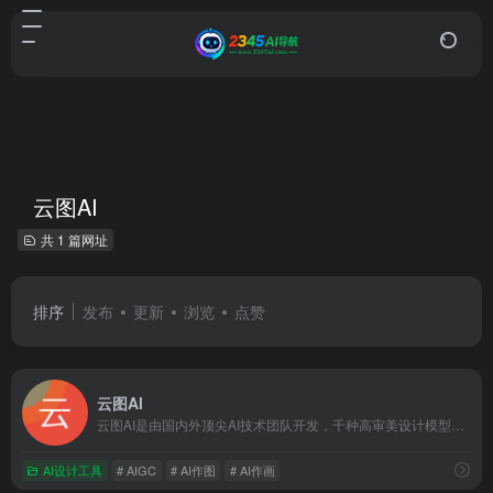
云图AI
共 1 篇网址
排序
发布
更新
浏览
点赞
云图AI
云图AI是由国内外顶尖AI技术团队开发，千种高审美设计模型任意选！助力设计师快速出图，做到真正的减本增效！操作简单提供一键生成高清精绘大图，平台可随意发挥绘画创意，为室内外建筑设计师提供创意灵感！
AI设计工具
# AIGC
# AI作图
# AI作画