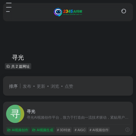
寻光
共 2 篇网址
排序
发布
更新
浏览
点赞
寻光
寻光AI视频创作平台，致力于打造由一流技术驱动，紧贴用户需求及应用场景的AI视觉化解决方案，提供3D特效、角色控制、精准编辑、多屏转换、画质增强等一站式视觉解决方案，赋能B端垂类行业及内容创作者，打造与各行业结合的AI视频创作工作流。针对不同行业和创作需求，提供定制化的解决方案，最大化释放每位从业者的想象力及创作潜能，让视频剪辑更加简单高效！
AI视频创作
AI视频生成
# 3D特效
# AIGC
# AI视频创作