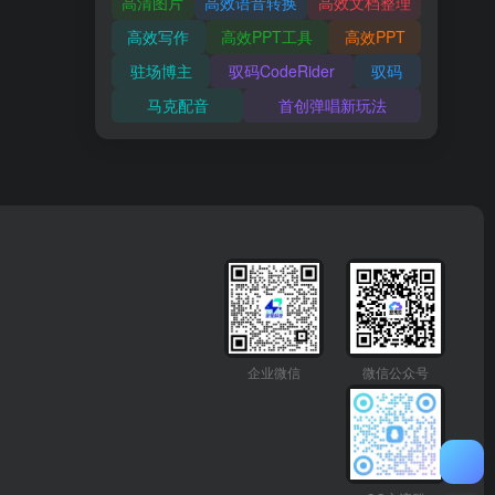
高清图片
高效语音转换
高效文档整理
高效写作
高效PPT工具
高效PPT
驻场博主
驭码CodeRider
驭码
马克配音
首创弹唱新玩法
企业微信
微信公众号