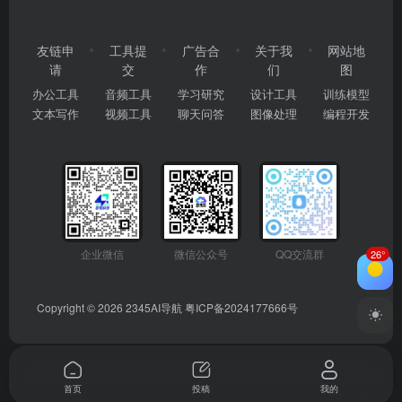
友链申
工具提
广告合
关于我
网站地
请
交
作
们
图
办公工具
音频工具
学习研究
设计工具
训练模型
文本写作
视频工具
聊天问答
图像处理
编程开发
企业微信
微信公众号
QQ交流群
26°
Copyright © 2026
2345AI导航
粤ICP备2024177666号
首页
投稿
我的