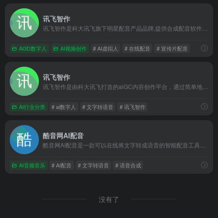
讯飞智作
讯飞智作是科大讯飞旗下明星配音产品品牌,提供合成配音软件、真人配音、童声配音、广告宣传片、短视频配音、AI虚拟主播、虚拟数字人等一站式配音服务。
AI3D数字人
AI视频创作
# AI虚拟人
# 在线配音
# 宣传片配音
讯飞智作
讯飞智作是由科大讯飞打造的aiGC内容创作平台，通过简单地输...
AI行业分类
# ai数字人
# 文字转语音
# 讯飞智作
酷音网AI配音
酷音网AI配音是一款可以在线将文字转成语音的智能配音工具网站.适用场景包括:短视频解说配音,步骤提示配音,课件朗读配音,有声书小说配音,AI虚拟客服配音等.更有各类方言以及外语配音资源,争做功能更强大好用真实的AI语音合成配音神器。
AI音频音乐
# AI配音
# 文字转语音
# 语音合成
没有了