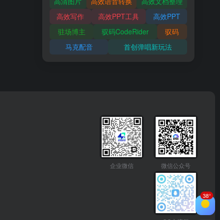
高清图片
高效语音转换
高效文档整理
高效写作
高效PPT工具
高效PPT
驻场博主
驭码CodeRider
驭码
马克配音
首创弹唱新玩法
企业微信
微信公众号
38°