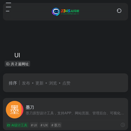
UI
共 2 篇网址
排序
发布
更新
浏览
点赞
墨刀
墨刀原型设计工具，支持APP、网站页面、管理后台、可视化大屏、工业HMI、小程序、H5多场景领域原型设计，AI智能生成组件、页面，智能填充，支持执行AI语义化指令，支持团队项目实时协作和管理，金融级数据安全保障，还支持私有化部署，是产品经理、设计师和技术开发团队必备工具。
AI设计工具
# UI
# UX
# 墨刀