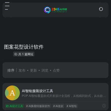
图案花型设计软件
共 1 篇网址
排序
发布
更新
浏览
点赞
AI智绘服装设计工具
POP·AI智绘覆盖款式开发设计全流程，从线稿到款式，从出款到改款，从单品到系列，鞋子改款，花型生成，一键换色，大大提升了创作效率；电商产品图生成，节约模特拍摄和营销宣传的成本；款式线稿转为矢量，图案花型转为矢量，即可任意更改配色、元素。
AI设计工具
# AI换模特服装软件
# AI改款
# AI智绘