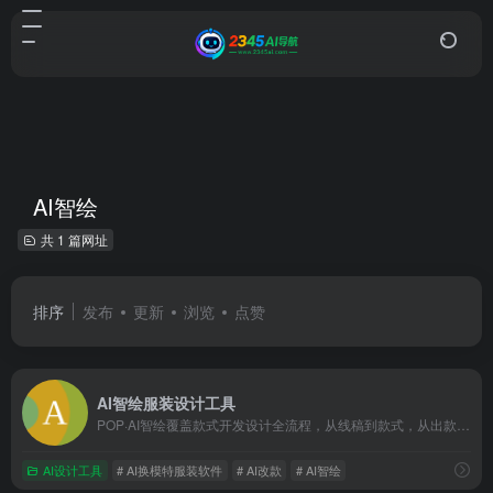
AI智绘
共 1 篇网址
排序
发布
更新
浏览
点赞
AI智绘服装设计工具
POP·AI智绘覆盖款式开发设计全流程，从线稿到款式，从出款到改款，从单品到系列，鞋子改款，花型生成，一键换色，大大提升了创作效率；电商产品图生成，节约模特拍摄和营销宣传的成本；款式线稿转为矢量，图案花型转为矢量，即可任意更改配色、元素。
AI设计工具
# AI换模特服装软件
# AI改款
# AI智绘