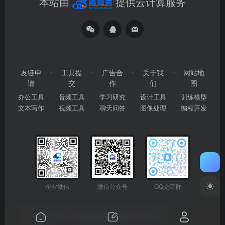
本站由
提供云计算服务
友链申
工具提
广告合
关于我
网站地
请
交
作
们
图
办公工具
音频工具
学习研究
设计工具
训练模型
文本写作
视频工具
聊天问答
图像处理
编程开发
企业微信
微信公众号
QQ交流群
Copyright © 2026
2345AI导航
粤ICP备2024177666号