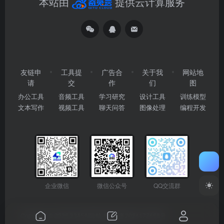
本站由
提供云计算服务
友链申
工具提
广告合
关于我
网站地
请
交
作
们
图
办公工具
音频工具
学习研究
设计工具
训练模型
文本写作
视频工具
聊天问答
图像处理
编程开发
企业微信
微信公众号
QQ交流群
Copyright © 2026
2345AI导航
粤ICP备2024177666号