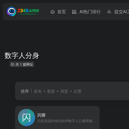
首页
AI热门排行
提交AI
数字人分身
共 1 篇网址
排序
发布
更新
浏览
点赞
闪剪
闪剪是国内领先的AI数字人口播视频在线创作平台，同时拥有移动端APP版本，平台有丰富的数字人视频模板，你只需输入关键词，AI自动创作文案一键生成数字人视频，还可在线定制专属数字人形象及声音；内含200+国际化数字人模特、24+国家AI配音、AI文案创作、智能成片、照片数字人、直播快剪、视频订阅号等功能，让企业团队轻松实现矩阵营销引流，降本增效。