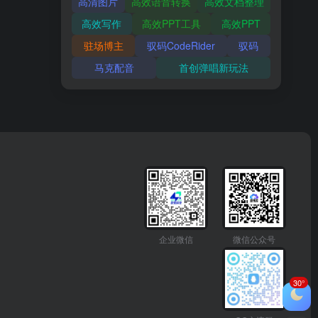
高清图片
高效语音转换
高效文档整理
高效写作
高效PPT工具
高效PPT
驻场博主
驭码CodeRider
驭码
马克配音
首创弹唱新玩法
企业微信
微信公众号
30°