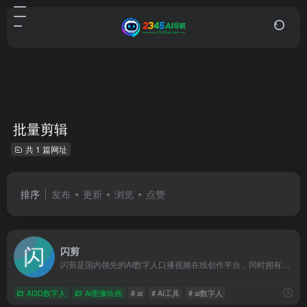
批量剪辑
共 1 篇网址
排序
发布
更新
浏览
点赞
闪剪
闪剪是国内领先的AI数字人口播视频在线创作平台，同时拥有移动端APP版本，平台有丰富的数字人视频模板，你只需输入关键词，AI自动创作文案一键生成数字人视频，还可在线定制专属数字人形象及声音；内含200+国际化数字人模特、24+国家AI配音、AI文案创作、智能成片、照片数字人、直播快剪、视频订阅号等功能，让企业团队轻松实现矩阵营销引流，降本增效。
AI3D数字人
AI图像绘画
# ai
# AI工具
# ai数字人