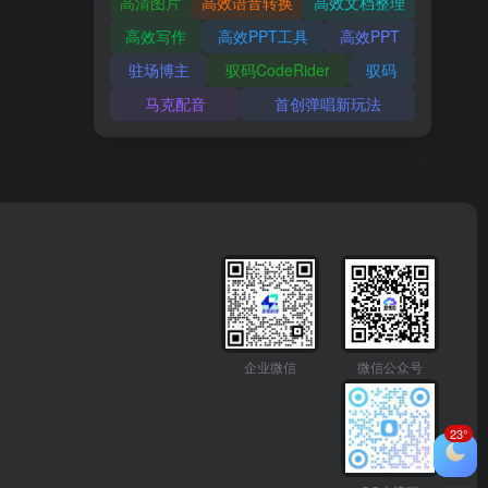
高清图片
高效语音转换
高效文档整理
高效写作
高效PPT工具
高效PPT
驻场博主
驭码CodeRider
驭码
马克配音
首创弹唱新玩法
企业微信
微信公众号
23°