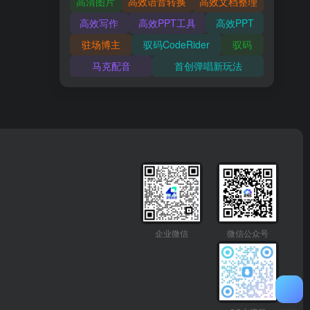
高清图片
高效语音转换
高效文档整理
高效写作
高效PPT工具
高效PPT
驻场博主
驭码CodeRider
驭码
马克配音
首创弹唱新玩法
企业微信
微信公众号