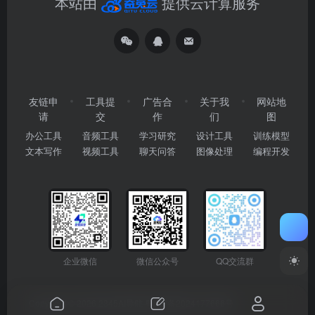
本站由
提供云计算服务
友链申
工具提
广告合
关于我
网站地
请
交
作
们
图
办公工具
音频工具
学习研究
设计工具
训练模型
文本写作
视频工具
聊天问答
图像处理
编程开发
企业微信
微信公众号
QQ交流群
Copyright © 2026
2345AI导航
粤ICP备2024177666号