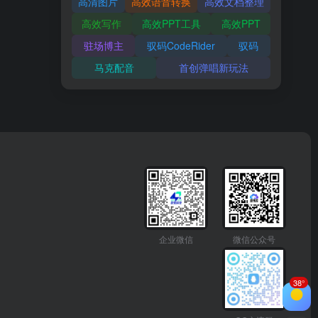
高清图片
高效语音转换
高效文档整理
高效写作
高效PPT工具
高效PPT
驻场博主
驭码CodeRider
驭码
马克配音
首创弹唱新玩法
企业微信
微信公众号
38°