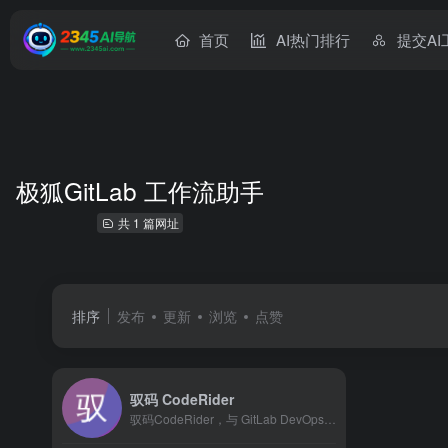
首页
AI热门排行
提交AI
极狐GitLab 工作流助手
共 1 篇网址
排序
发布
更新
浏览
点赞
驭码 CodeRider
驭码CodeRider，与 GitLab DevOps 无缝集成。助力您构建企业专属 AI DevOps 平台，用 AI 赋能软件研发！