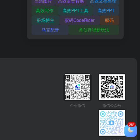
高清图片
高效语音转换
高效文档整理
高效写作
高效PPT工具
高效PPT
驻场博主
驭码CodeRider
驭码
马克配音
首创弹唱新玩法
企业微信
微信公众号
28°