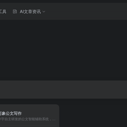
工具
AI文章资讯
万象公文写作
华宇自主研发的公文智能辅助系统，基于人工智能、大模型等前沿技术，专为政企单位打造的一站式公文知识赋能和智能写作平台。为用户提供公文智能生成、智能改写、专业知识检索、内容校对、一键排版等服务。