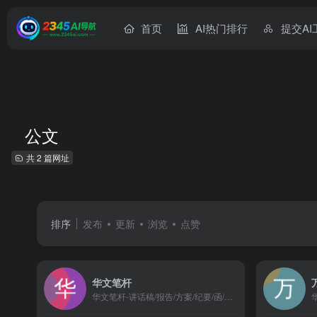
首页
AI热门排行
提交AI
公文
共 2 篇网址
排序
发布
更新
浏览
点赞
华文笔杆
华文笔杆-讲话稿/报告/方案/纪要/函/新闻/AI公文写作，集成以稿写稿、会议纪要、AI公文写作等写材料功能,一键生成公文，格式排版，文章润色，覆盖通知、报告、讲话稿、新闻稿件简报、函、工作方案等场景，支持私有化部署与AI润色