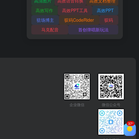
高清图片
高效语音转换
高效文档整理
高效写作
高效PPT工具
高效PPT
驻场博主
驭码CodeRider
驭码
马克配音
首创弹唱新玩法
企业微信
微信公众号
37°