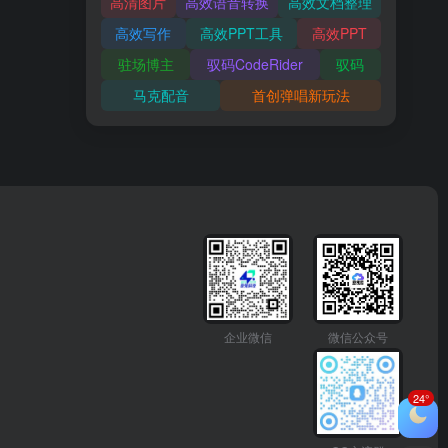
高清图片
高效语音转换
高效文档整理
高效写作
高效PPT工具
高效PPT
驻场博主
驭码CodeRider
驭码
马克配音
首创弹唱新玩法
企业微信
微信公众号
24°