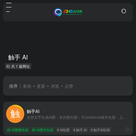
触手 AI
共 1 篇网址
排序
发布
更新
浏览
点赞
触手AI
支持文字生成AI图；支持图生图；可controlnet条件生图，上传特征参考图和特征，依照特征进行创作；支持inpainting的神奇涂抹，可局部修改，支持自训练AI绘画模型；支持在基础风格模型上，使用叠加AI绘图模型；支持在模型广场收藏各类画风、IP、场景、人物、设计类模型。
AI图像绘画
AI图片生成
# AI绘图
# 触手 AI
# 触手AI绘画