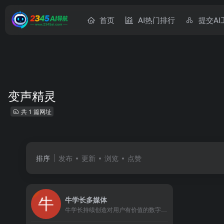
首页
AI热门排行
提交AI
变声精灵
共 1 篇网址
排序
发布
更新
浏览
点赞
牛学长多媒体
牛学长持续创造对用户有价值的数字化产品与服务，提高用户生活质量及办公效率，牛学长为用户提供视频增强工具,视频修复工具,图片增强工具,图片修复工具,智能抠像工具,变声精灵,图片消除笔,屏幕录像工具,图片修复工具,去水印工具,视频格式转换,手机投屏等工具软件。