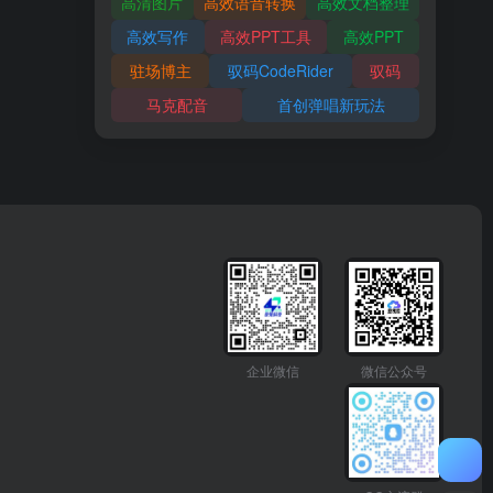
高清图片
高效语音转换
高效文档整理
高效写作
高效PPT工具
高效PPT
驻场博主
驭码CodeRider
驭码
马克配音
首创弹唱新玩法
企业微信
微信公众号