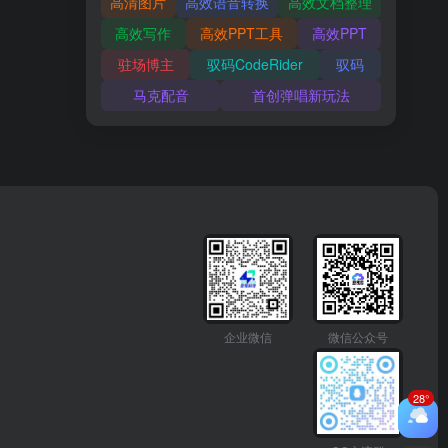
高清图片
高效语音转换
高效文档整理
高效写作
高效PPT工具
高效PPT
驻场博主
驭码CodeRider
驭码
马克配音
首创弹唱新玩法
企业微信
微信公众号
28°