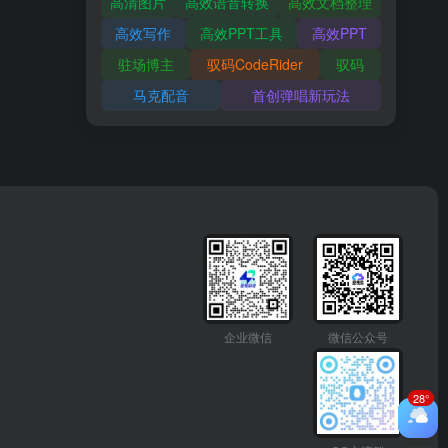
高清图片
高效语音转换
高效文档整理
高效写作
高效PPT工具
高效PPT
驻场博主
驭码CodeRider
驭码
马克配音
首创弹唱新玩法
企业微信
微信公众号
28°